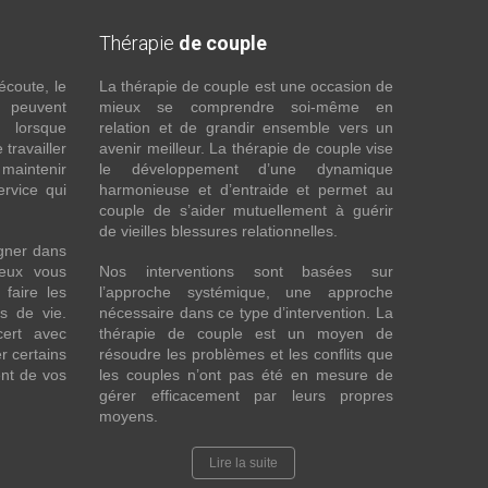
Thérapie
de couple
écoute, le
La thérapie de couple est une occasion de
t peuvent
mieux se comprendre soi-même en
s lorsque
relation et de grandir ensemble vers un
 travailler
avenir meilleur. La thérapie de couple vise
maintenir
le développement d’une dynamique
ervice qui
harmonieuse et d’entraide et permet au
couple de s’aider mutuellement à guérir
de vieilles blessures relationnelles.
gner dans
eux vous
Nos interventions sont basées sur
faire les
l’approche systémique, une approche
fs de vie.
nécessaire dans ce type d’intervention. La
cert avec
thérapie de couple est un moyen de
r certains
résoudre les problèmes et les conflits que
nt de vos
les couples n’ont pas été en mesure de
gérer efficacement par leurs propres
moyens.
Lire la suite