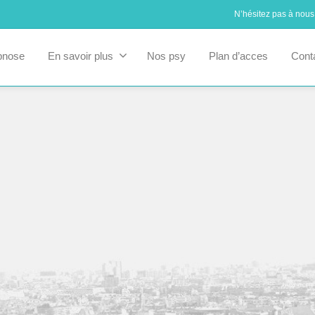
N’hésitez pas à nous
pnose
En savoir plus
Nos psy
Plan d’acces
Cont