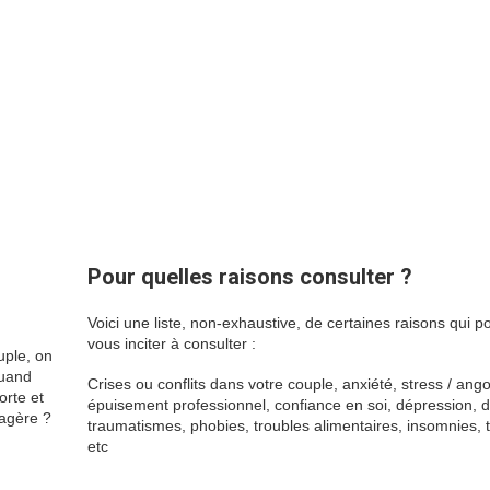
Pour quelles raisons consulter ?
Voici une liste, non-exhaustive, de certaines raisons qui po
vous inciter à consulter :
pourtant
uple, on
quand
Crises ou conflits dans votre couple, anxiété, stress / ang
orte et
épuisement professionnel, confiance en soi, dépression, d
sagère ?
traumatismes, phobies, troubles alimentaires, insomnies, t
si
etc
ainsi