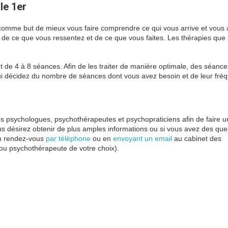
le 1er
psychologue paris 1
comme but de mieux vous faire comprendre ce qui vous arrive et vous 
i de ce que vous ressentez et de ce que vous faites. Les thérapies que
 de 4 à 8 séances. Afin de les traiter de manière optimale, des séance
ui décidez du nombre de séances dont vous avez besoin et de leur fré
 1 ainsi
 psychologues, psychothérapeutes et psychopraticiens afin de faire u
s désirez obtenir de plus amples informations ou si vous avez des que
n rendez-vous
par téléphone
ou en
envoyant un email
au cabinet des
 ou psychothérapeute de votre choix).
psychologue paris 1 psychologue
chologue.fr
ychologue marseille
click
here
psychologue
marseille
click
here
psychologue
marseille
click here
hypnose
paris
click
here
hypnotherapie
paris
click
here
psychologue bordeaux
hypnose avignon
psychologue
nice
click
here
psychologue
paris
9
psychologue
lille
psycholog
ogue
lille
psychologue
paris
5
psychologue
paris
13
psychologue
toulouse
psychologue
toulouse
psychologue paris
14
psychologue
montpellier
psychologue
nice
psychologue strasbourg
psychologue colmar
psychologue lille
psychologue lille
psychologue annecy
psycholog