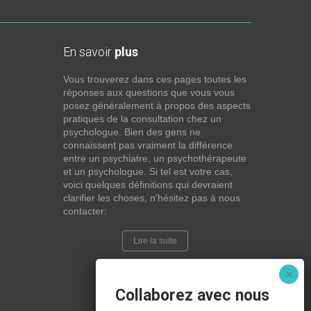
En savoir
plus
Vous trouverez dans ces pages toutes les
réponses aux questions que vous vous
posez généralement à propos des aspects
pratiques de la consultation chez un
psychologue. Bien des gens ne
connaissent pas vraiment la différence
entre un psychiatre, un psychothérapeute
et un psychologue. Si tel est votre cas,
voici quelques définitions qui devraient
clarifier les choses, n’hésitez pas à nous
contacter:
Lire la suite
Collaborez avec nous