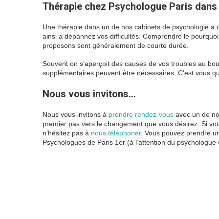
Thérapie chez Psychologue Paris dans 
Une thérapie dans un de nos cabinets de psychologie a 
ainsi a dépannez vos difficultés. Comprendre le pourquo
proposons sont généralement de courte durée.
pourtant
Souvent on s’aperçoit des causes de vos troubles au bout
supplémentaires peuvent être nécessaires. C’est vous q
Nous vous invitons…
psychologue paris
Nous vous invitons à
prendre rendez-vous
avec un de nos
premier pas vers le changement que vous désirez. Si vou
n’hésitez pas à
nous téléphoner
. Vous pouvez prendre u
Psychologues de Paris 1er (à l’attention du psychologue
pourtant
psychologue paris 1
www.paris-psy
psychologue aix
en provence
click
here
psychologue
aix
en
provence
click
here
psychologue
aix
en provence
click here
psychologue
paris
click here
psychologue
marseille
click
here
psychologue marseille
click here
ps
paris
14
psychologue
la reunion
psychologue
reunion
psychologue colmar
psychologue
lille
psychologue
nice
psychologue paris
3
psychologue
paris
19
psychologue
nouvelle
caledonie
psychologue
guadeloupe
psychol
lyon
psychologue marseille
psychologue marseille