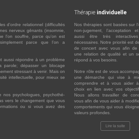
Thérapie
individuelle
 d’ordre relationnel (difficultés
Nos thérapies sont basées sur l’
ômes nerveux gênants (insomnie,
non-jugement, l’acceptation e
l’on souffre, parce qu’on est
aussi être très interactive
 simplement parce que l’on a
nécessaires. Notre priorité est de
de concert avec vous afin de 
une relation de qualité et un s
ut aussi répondre à un problème
répond à vos besoins.
la parole; dépasser un blocage
ement stressant à venir. Mais on
Notre rôle est de vous accompa
ité intellectuelle, pour mieux se
une démarche qui vise à mi
comprendre et à vous aider à 
choix en lien avec vos objecti
e nos psychologues, psychothé-
Nous allons travailler de con
 pas vers le changement que vous
vous afin de vous aider à modifie
formations ou si vous avez des
comportements qui vous éloigne
valeurs profondes.
Lire la suite