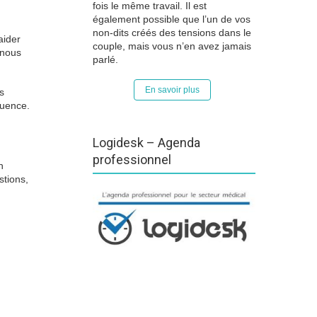
fois le même travail. Il est
également possible que l’un de vos
non-dits créés des tensions dans le
aider
couple, mais vous n’en avez jamais
 nous
parlé.
En savoir plus
s
quence.
Logidesk – Agenda
professionnel
n
stions,
 paris 1
ue
lille
click here
psychologue
ue lille
psychologue