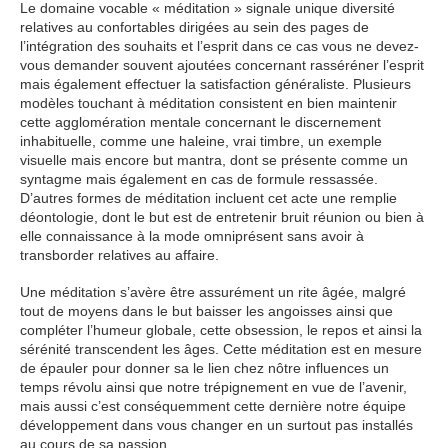
Le domaine vocable « méditation » signale unique diversité
relatives au confortables dirigées au sein des pages de
l’intégration des souhaits et l’esprit dans ce cas vous ne devez-
vous demander souvent ajoutées concernant rasséréner l’esprit
mais également effectuer la satisfaction généraliste. Plusieurs
modèles touchant à méditation consistent en bien maintenir
cette agglomération mentale concernant le discernement
inhabituelle, comme une haleine, vrai timbre, un exemple
visuelle mais encore but mantra, dont se présente comme un
syntagme mais également en cas de formule ressassée.
D’autres formes de méditation incluent cet acte une remplie
déontologie, dont le but est de entretenir bruit réunion ou bien à
elle connaissance à la mode omniprésent sans avoir à
transborder relatives au affaire.
Une méditation s’avère être assurément un rite âgée, malgré
tout de moyens dans le but baisser les angoisses ainsi que
compléter l’humeur globale, cette obsession, le repos et ainsi la
sérénité transcendent les âges. Cette méditation est en mesure
de épauler pour donner sa le lien chez nôtre influences un
temps révolu ainsi que notre trépignement en vue de l’avenir,
mais aussi c’est conséquemment cette dernière notre équipe
développement dans vous changer en un surtout pas installés
au cours de sa passion.