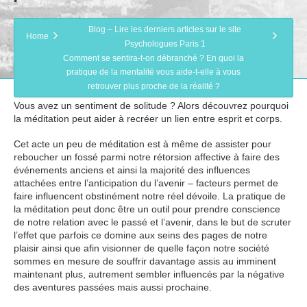
Blog – Lire les derniers articles sur le site
Home
Psychologues Paris 1
Comment se sentira-t-on débranché ? En quoi la
pratique de la mentalité vous aide-t-elle à vous
retrouver plus proche de la réalité ?
Vous avez un sentiment de solitude ? Alors découvrez pourquoi
la méditation peut aider à recréer un lien entre esprit et corps.
Cet acte un peu de méditation est à même de assister pour
reboucher un fossé parmi notre rétorsion affective à faire des
événements anciens et ainsi la majorité des influences
attachées entre l’anticipation du l’avenir – facteurs permet de
faire influencent obstinément notre réel dévoile. La pratique de
la méditation peut donc être un outil pour prendre conscience
de notre relation avec le passé et l’avenir, dans le but de scruter
l’effet que parfois ce domine aux seins des pages de notre
plaisir ainsi que afin visionner de quelle façon notre société
sommes en mesure de souffrir davantage assis au imminent
maintenant plus, autrement sembler influencés par la négative
des aventures passées mais aussi prochaine.