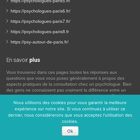
https://psychologues-paris5.fr/
https://psychologues-paris6.fr/
https://psychologues-paris7.fr/
https://psychologues-paris8.fr
https://psy-autour-de-paris.fr/
En savoir
plus
Vous trouverez dans ces pages toutes les réponses aux
questions que vous vous posez généralement à propos des
aspects pratiques de la consultation chez un psychologue. Bien
des gens ne connaissent pas vraiment la différence entre un
psychiatre, un psychothérapeute et un psychologue. Si tel est
votre cas, voici quelques définitions qui devraient clarifier les
Nous utilisons des cookies pour vous garantir la meilleure
choses, n’hésitez pas à nous contacter:
expérience sur notre site. Si vous continuez à utiliser ce
dernier, nous considérerons que vous acceptez l'utilisation des
cookies.
Lire la suite
Ok