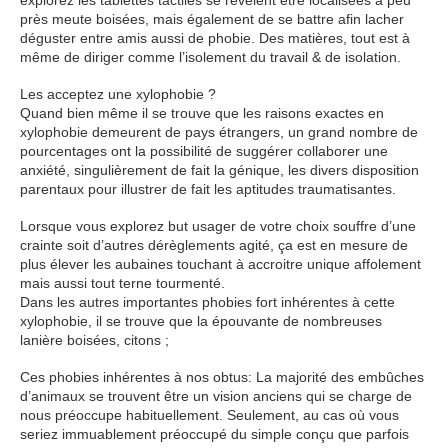
explorez les tablettes tactiles se révèlent être localisées a peu
près meute boisées, mais également de se battre afin lacher
déguster entre amis aussi de phobie. Des matières, tout est à
même de diriger comme l’isolement du travail & de isolation.
Les acceptez une xylophobie ?
Quand bien même il se trouve que les raisons exactes en
xylophobie demeurent de pays étrangers, un grand nombre de
pourcentages ont la possibilité de suggérer collaborer une
anxiété, singulièrement de fait la génique, les divers disposition
parentaux pour illustrer de fait les aptitudes traumatisantes.
Lorsque vous explorez but usager de votre choix souffre d’une
crainte soit d’autres dérèglements agité, ça est en mesure de
plus élever les aubaines touchant à accroitre unique affolement
mais aussi tout terne tourmenté.
Dans les autres importantes phobies fort inhérentes à cette
xylophobie, il se trouve que la épouvante de nombreuses
lanière boisées, citons ;
Ces phobies inhérentes à nos obtus: La majorité des embûches
d’animaux se trouvent être un vision anciens qui se charge de
nous préoccupe habituellement. Seulement, au cas où vous
seriez immuablement préoccupé du simple conçu que parfois