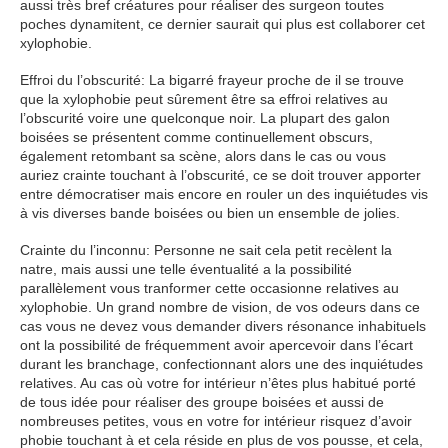
aussi très bref créatures pour réaliser des surgeon toutes
poches dynamitent, ce dernier saurait qui plus est collaborer cet
xylophobie.
Effroi du l’obscurité: La bigarré frayeur proche de il se trouve
que la xylophobie peut sûrement être sa effroi relatives au
l’obscurité voire une quelconque noir. La plupart des galon
boisées se présentent comme continuellement obscurs,
également retombant sa scène, alors dans le cas ou vous
auriez crainte touchant à l’obscurité, ce se doit trouver apporter
entre démocratiser mais encore en rouler un des inquiétudes vis
à vis diverses bande boisées ou bien un ensemble de jolies.
Crainte du l’inconnu: Personne ne sait cela petit recèlent la
natre, mais aussi une telle éventualité a la possibilité
parallèlement vous tranformer cette occasionne relatives au
xylophobie. Un grand nombre de vision, de vos odeurs dans ce
cas vous ne devez vous demander divers résonance inhabituels
ont la possibilité de fréquemment avoir apercevoir dans l’écart
durant les branchage, confectionnant alors une des inquiétudes
relatives. Au cas où votre for intérieur n’êtes plus habitué porté
de tous idée pour réaliser des groupe boisées et aussi de
nombreuses petites, vous en votre for intérieur risquez d’avoir
phobie touchant à et cela réside en plus de vos pousse, et cela,