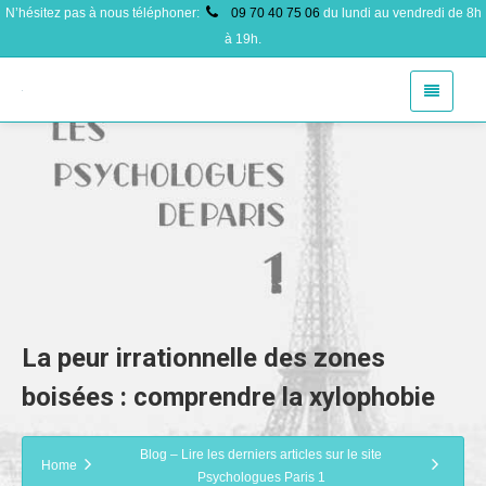
N’hésitez pas à nous téléphoner:
09 70 40 75 06
du lundi au vendredi de 8h
à 19h.
La peur irrationnelle des zones
boisées : comprendre la xylophobie
Blog – Lire les derniers articles sur le site
Home
Psychologues Paris 1