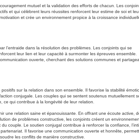
ouragement mutuel et la validation des efforts de chacun. Les conjoin
ctifs et qui célèbrent leurs réussites renforcent leur estime de soi et leu
motivation et crée un environnement propice à la croissance individuell
ar l’entraide dans la résolution des problèmes. Les conjoints qui se
enforcent leur lien et leur capacité à surmonter les épreuves ensemble.
ne communication ouverte, cherchant des solutions communes et partagea
 positifs sur la relation dans son ensemble. Il favorise la stabilité émoti
 satisfaction conjugale. Les couples qui se sentent soutenus mutuellement s
, ce qui contribue à la longévité de leur relation.
nir une relation saine et épanouissante. En offrant une écoute active, d
olution de problèmes constructive, les conjoints créent un environnemen
 du couple. Le soutien conjugal contribue à renforcer la confiance, l’int
du partenariat. Il favorise une communication ouverte et honnête, permet
oudre les conflits de manière constructive.