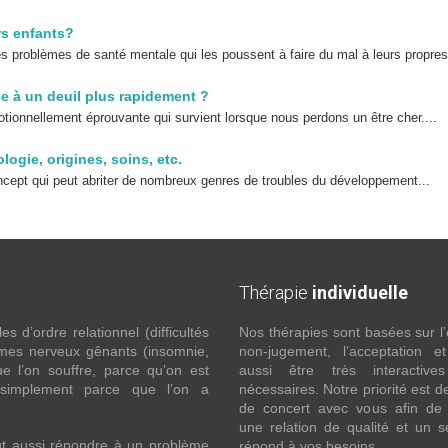
rs enfants?
problèmes de santé mentale qui les poussent à faire du mal à leurs propres.
ce à un deuil plus rapidement ?
otionnellement éprouvante qui survient lorsque nous perdons un être cher....
ogie, origines, soins, etc.
cept qui peut abriter de nombreux genres de troubles du développement...
Thérapie
individuelle
 d’ordre relationnel (difficultés
Nos thérapies sont basées sur l’
ômes nerveux gênants (insomnie,
non-jugement, l’acceptation e
l’on souffre, parce qu’on est
aussi être très interactive
 simplement parce que l’on a
nécessaires. Notre priorité est de
de concert avec vous afin de 
une relation de qualité et un s
ut aussi répondre à un problème
répond à vos besoins.