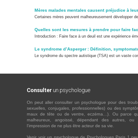
Mères malades mentales causent préjudice à leu
Certaines mères peuvent malheureusement développer des 
Quelles sont les mesures à prendre pour faire fa
Introduction : Faire face à un deuil est une expérience ém
Le syndrome d’Asperger : Définition, symptomatol
Le syndrome du spectre autistique (TSA) est un vaste con
Consulter
un psychologue
On peut aller consulter un psychologue pour des troubles
sexuelles, conjugales, professionnelles) ou des sympt
maux de tête ou de ventre, eczéma…). Ou parce que 
malheureux, angoissé, dépendant des autres, ou
l’impression de ne plus être acteur de sa vie.
Venir voir un psychologue de Psychologues Paris 1 pe