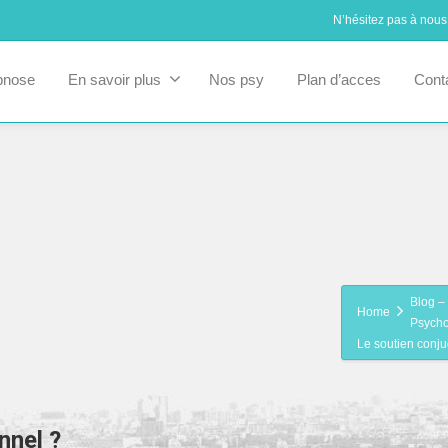
N’hésitez pas à nous
pnose
En savoir plus
Nos psy
Plan d’acces
Cont
Blog – 
Home
Psycho
Le soutien conjug
nnel ?