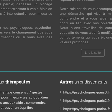
la parole; dépasser un blocage
ement stressant à venir. Mais on
Notre rôle est de vous accompa
ité intellectuelle, pour mieux se
une démarche qui vise à mi
comprendre et à vous aider à 
choix en lien avec vos objecti
e nos psychologues, psychothé-
Nous allons travailler de con
 pas vers le changement que vous
vous afin de vous aider à modifie
formations ou si vous avez des
comportements qui vous éloigne
valeurs profondes.
Lire la suite
aux
thérapeutes
Autres
arrondissements
mentale conseils : 7 gestes
https://psychologues-paris3.fr
 pour mieux vivre au quotidien
https://psychologues-paris2.fr
es anxieux aide : comprendre,
 retrouver un équilibre
https://psychologues-paris4.fr