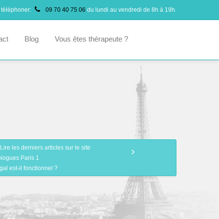
 téléphoner:
09 70 40 75 06
du lundi au vendredi de 8h à 19h.
act
Blog
Vous êtes thérapeute ?
Lire les derniers articles sur le site
logues Paris 1
al est-il fonctionnel ?