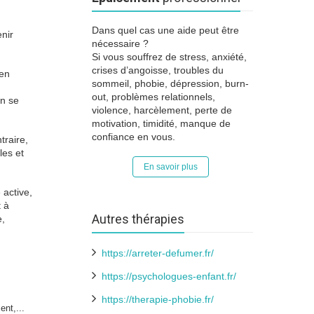
Dans quel cas une aide peut être
enir
nécessaire ?
Si vous souffrez de stress, anxiété,
crises d’angoisse, troubles du
ien
sommeil, phobie, dépression, burn-
out, problèmes relationnels,
en se
violence, harcèlement, perte de
motivation, timidité, manque de
confiance en vous.
traire,
les et
En savoir plus
 active,
t à
Autres thérapies
e,
https://arreter-defumer.fr/
https://psychologues-enfant.fr/
https://therapie-phobie.fr/
nt,...