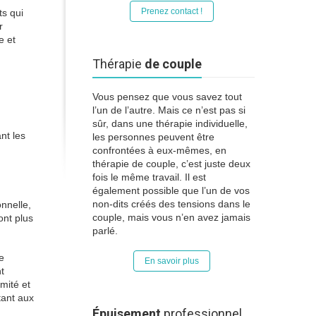
Prenez contact !
ts qui
r
e et
Thérapie
de couple
Vous pensez que vous savez tout
l’un de l’autre. Mais ce n’est pas si
sûr, dans une thérapie individuelle,
nt les
les personnes peuvent être
confrontées à eux-mêmes, en
thérapie de couple, c’est juste deux
fois le même travail. Il est
également possible que l’un de vos
non-dits créés des tensions dans le
onnelle,
couple, mais vous n’en avez jamais
ont plus
parlé.
e
En savoir plus
t
imité et
tant aux
Épuisement
professionnel