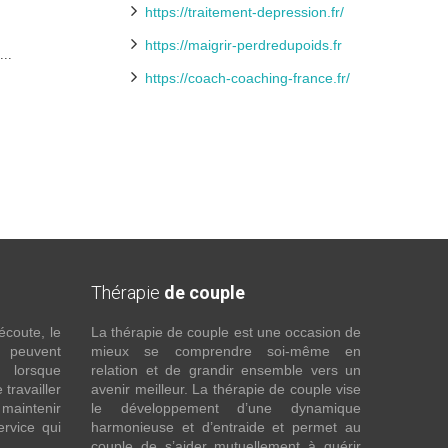
https://traitement-depression.fr/
https://maigrir-perdredupoids.fr
..
https://coach-coaching-france.fr/
Thérapie
de couple
écoute, le
La thérapie de couple est une occasion de
t peuvent
mieux se comprendre soi-même en
s lorsque
relation et de grandir ensemble vers un
 travailler
avenir meilleur. La thérapie de couple vise
maintenir
le développement d’une dynamique
ervice qui
harmonieuse et d’entraide et permet au
couple de s’aider mutuellement à guérir