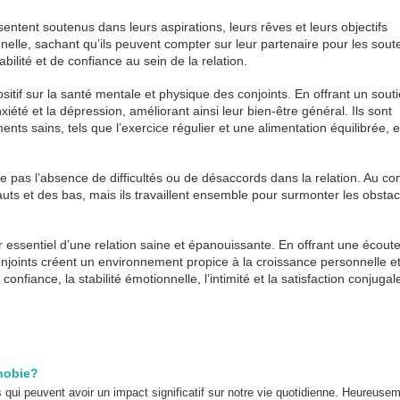
sentent soutenus dans leurs aspirations, leurs rêves et leurs objectifs
elle, sachant qu’ils peuvent compter sur leur partenaire pour les sout
bilité et de confiance au sein de la relation.
itif sur la santé mentale et physique des conjoints. En offrant un sout
xiété et la dépression, améliorant ainsi leur bien-être général. Ils sont
s sains, tels que l’exercice régulier et une alimentation équilibrée, 
ie pas l’absence de difficultés ou de désaccords dans la relation. Au con
auts et des bas, mais ils travaillent ensemble pour surmonter les obstac
er essentiel d’une relation saine et épanouissante. En offrant une écoute
onjoints créent un environnement propice à la croissance personnelle e
nfiance, la stabilité émotionnelle, l’intimité et la satisfaction conjugal
hobie?
i peuvent avoir un impact significatif sur notre vie quotidienne. Heureuseme