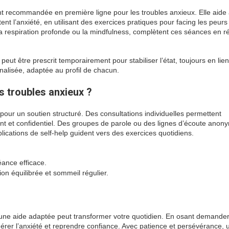
t recommandée en première ligne pour les troubles anxieux. Elle aide
tent l’anxiété, en utilisant des exercices pratiques pour facing les peurs
 respiration profonde ou la mindfulness, complètent ces séances en r
 être prescrit temporairement pour stabiliser l’état, toujours en lie
nalisée, adaptée au profil de chacun.
s troubles anxieux ?
pour un soutien structuré. Des consultations individuelles permettent
lant et confidentiel. Des groupes de parole ou des lignes d’écoute anon
lications de self-help guident vers des exercices quotidiens.
ance efficace.
ion équilibrée et sommeil régulier.
t une aide adaptée peut transformer votre quotidien. En osant demande
gérer l’anxiété et reprendre confiance. Avec patience et persévérance, 