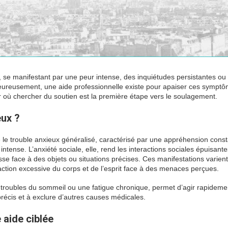
, se manifestant par une peur intense, des inquiétudes persistantes ou
Heureusement, une aide professionnelle existe pour apaiser ces symptô
r où chercher du soutien est la première étape vers le soulagement.
eux ?
le trouble anxieux généralisé, caractérisé par une appréhension const
tense. L’anxiété sociale, elle, rend les interactions sociales épuisante
se face à des objets ou situations précises. Ces manifestations varien
action excessive du corps et de l’esprit face à des menaces perçues.
 les troubles du sommeil ou une fatigue chronique, permet d’agir rapidem
précis et à exclure d’autres causes médicales.
 aide ciblée