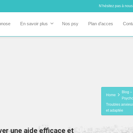
N’hésitez pas à nous
pnose
En savoir plus
Nos psy
Plan d’acces
Cont
Blog – 
Home
Psycho
Troubles anxieux
et adaptée
er une aide efficace et