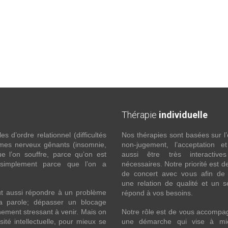
Thérapie
individuelle
 d’ordre relationnel (difficultés
Nos thérapies sont basées sur l’
ômes nerveux gênants (insomnie,
non-jugement, l’acceptation e
l’on souffre, parce qu’on est
aussi être très interactive
 simplement parce que l’on a
nécessaires. Notre priorité est de
de concert avec vous afin de 
une relation de qualité et un s
ut aussi répondre à un problème
répond à vos besoins.
la parole; dépasser un blocage
ement stressant à venir. Mais on
Notre rôle est de vous accompa
ité intellectuelle, pour mieux se
une démarche qui vise à mi