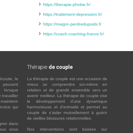
https://therapie-phobie.fr/
https://traitement-depression.fr/
https://maigrir-perdredupoids.fr
https://coach-coaching-france.fr/
Thérapie
de couple
écoute, le
La thérapie de couple est une occasion de
t peuvent
mieux se comprendre soi-même en
s lorsque
relation et de grandir ensemble vers un
 travailler
avenir meilleur. La thérapie de couple vise
maintenir
le développement d’une dynamique
ervice qui
harmonieuse et d’entraide et permet au
couple de s’aider mutuellement à guérir
de vieilles blessures relationnelles.
gner dans
eux vous
Nos interventions sont basées sur