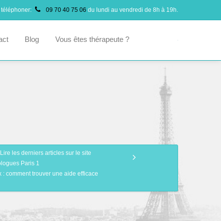
 téléphoner:
09 70 40 75 06
du lundi au vendredi de 8h à 19h.
act
Blog
Vous êtes thérapeute ?
Lire les derniers articles sur le site
logues Paris 1
 : comment trouver une aide efficace