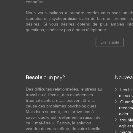
connaître.
Nous vous invitons à prendre rendez-vous avec un d
rapeutes et psychopraticiens afin de faire un premier
désirez. Si vous désirez obtenir de plus amples in
questions, n’hésitez pas à nous téléphoner.
Lire la suite
Besoin
d’un psy?
Nouve
Des difficultés relationnelles, le stress au
Les bi
travail ou à l’école, des expériences
mieux v
traumatisantes, etc... peuvent être la
Quand 
cause des problèmes psychologiques.
reconna
Mais bien souvent, on n’arrive pas à
aider
savoir quelle est réellement la raison de
troubl
ce « mal-être ». Parfois, la solution
agir et
viendra de vous-même, de votre famille
Santé 