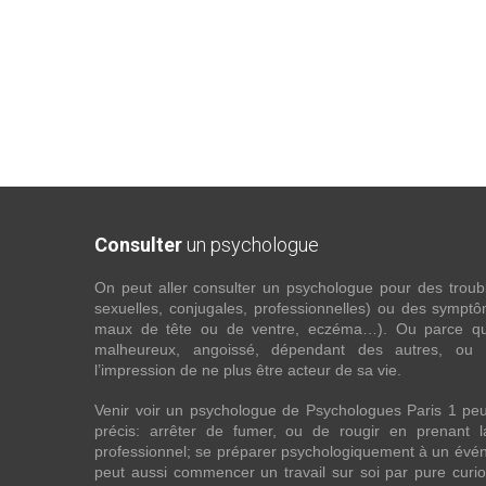
Consulter
un psychologue
On peut aller consulter un psychologue pour des troubles
sexuelles, conjugales, professionnelles) ou des sympt
maux de tête ou de ventre, eczéma…). Ou parce que 
malheureux, angoissé, dépendant des autres, ou
l’impression de ne plus être acteur de sa vie.
Venir voir un psychologue de Psychologues Paris 1 pe
précis: arrêter de fumer, ou de rougir en prenant 
professionnel; se préparer psychologiquement à un évén
peut aussi commencer un travail sur soi par pure curios