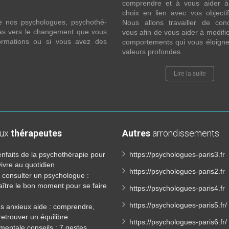
comprendre et à vous aider à 
choix en lien avec vos objecti
e nos psychologues, psychothé-
Nous allons travailler de con
 pas vers le changement que vous
vous afin de vous aider à modifie
formations ou si vous avez des
comportements qui vous éloigne
valeurs profondes.
Lire la suite
aux
thérapeutes
Autres
arrondissements
enfaits de la psychothérapie pour
https://psychologues-paris3.fr
ivre au quotidien
https://psychologues-paris2.fr
consulter un psychologue :
ître le bon moment pour se faire
https://psychologues-paris4.fr
https://psychologues-paris5.fr/
es anxieux aide : comprendre,
 retrouver un équilibre
https://psychologues-paris6.fr/
mentale conseils : 7 gestes