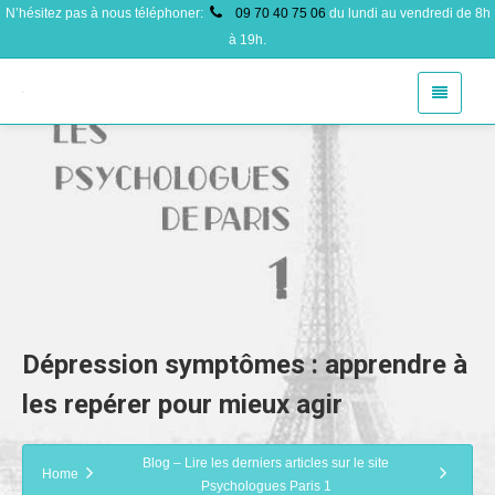
N’hésitez pas à nous téléphoner:
09 70 40 75 06
du lundi au vendredi de 8h
à 19h.
Dépression symptômes : apprendre à
les repérer pour mieux agir
Blog – Lire les derniers articles sur le site
Home
Psychologues Paris 1