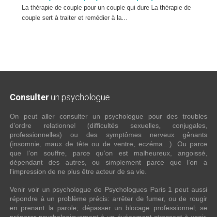
La thérapie de couple pour un couple qui dure La thérapie de
couple sert à traiter et remédier à la...
Consulter
un psychologue
On peut aller consulter un psychologue pour des troubles
d’ordre relationnel (difficultés sexuelles, conjugales,
professionnelles) ou des symptômes nerveux gênants
(insomnie, maux de tête ou de ventre, eczéma…). Ou parce
que l’on souffre, parce qu’on est malheureux, angoissé,
dépendant des autres, ou simplement parce que l’on a
l’impression de ne plus être acteur de sa vie.
Venir voir un psychologue de Psychologues Paris 1 peut aussi
répondre à un problème précis: arrêter de fumer, ou de rougir
en prenant la parole; dépasser un blocage professionnel; se