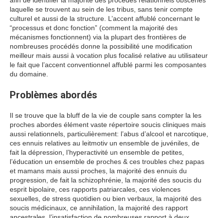
afin de identifier la majorité des procédés relationnels obscènes
laquelle se trouvent au sein de les tribus, sans tenir compte
culturel et aussi de la structure. L’accent affublé concernant le
“processus et donc fonction” (comment la majorité des
mécanismes fonctionnent) via la plupart des frontières de
nombreuses procédés donne la possibilité une modification
meilleur mais aussi à vocation plus focalisé relative au utilisateur
le fait que l’accent conventionnel affublé parmi les composantes
du domaine.
Problèmes abordés
Il se trouve que la bluff de la vie de couple sans compter la les
proches abordes élément vaste répertoire soucis cliniques mais
aussi relationnels, particulièrement: l’abus d’alcool et narcotique,
ces ennuis relatives au leitmotiv un ensemble de juvéniles, de
fait la dépression, l’hyperactivité un ensemble de petites,
l’éducation un ensemble de proches & ces troubles chez papas
et mamans mais aussi proches, la majorité des ennuis du
progression, de fait la schizophrénie, la majorité des soucis du
esprit bipolaire, ces rapports patriarcales, ces violences
sexuelles, de stress quotidien ou bien verbaux, la majorité des
soucis médicinaux, ce annihilation, la majorité des rapport
ancestrales, l’insatisfaction de nombreuses rapport à deux,