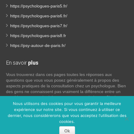
https://psychologues-paris5.fr/
https://psychologues-paris6.fr/
https://psychologues-paris7.fr/
https://psychologues-paris8.fr
https://psy-autour-de-paris.fr/
En savoir
plus
Vous trouverez dans ces pages toutes les réponses aux
questions que vous vous posez généralement à propos des
aspects pratiques de la consultation chez un psychologue. Bien
des gens ne connaissent pas vraiment la différence entre un
psychiatre, un psychothérapeute et un psychologue. Si tel est
votre cas, voici quelques définitions qui devraient clarifier les
Nous utilisons des cookies pour vous garantir la meilleure
choses, n’hésitez pas à nous contacter:
expérience sur notre site. Si vous continuez à utiliser ce
dernier, nous considérerons que vous acceptez l'utilisation des
cookies.
Lire la suite
Ok