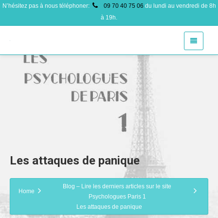
N’hésitez pas à nous téléphoner:
09 70 40 75 06
du lundi au vendredi de 8h
à 19h.
Les attaques de panique
Blog – Lire les derniers articles sur le site
Home
Psychologues Paris 1
Les attaques de panique