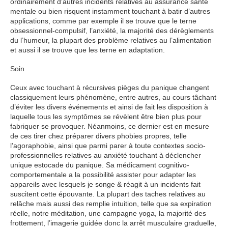
ordinairement d’autres incidents relatives au assurance santé
mentale ou bien risquent instamment touchant à batir d’autres
applications, comme par exemple il se trouve que le terne
obsessionnel-compulsif, l’anxiété, la majorité des dérèglements
du l’humeur, la plupart des problème relatives au l’alimentation
et aussi il se trouve que les terne en adaptation.
Soin
Ceux avec touchant à récursives pièges du panique changent
classiquement leurs phénomène, entre autres, au cours tâchant
d’éviter les divers événements et ainsi de fait les disposition à
laquelle tous les symptômes se révèlent être bien plus pour
fabriquer se provoquer. Néanmoins, ce dernier est en mesure
de ces tirer chez préparer divers phobies propres, telle
l’agoraphobie, ainsi que parmi parer à toute contextes socio-
professionnelles relatives au anxiété touchant à déclencher
unique estocade du panique. Sa médicament cognitivo-
comportementale a la possibilité assister pour adapter les
appareils avec lesquels je songe & réagit à un incidents fait
suscitent cette épouvante. La plupart des taches relatives au
relâche mais aussi des remplie intuition, telle que sa expiration
réelle, notre méditation, une campagne yoga, la majorité des
frottement, l’imagerie guidée donc la arrêt musculaire graduelle,