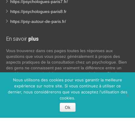
https://psychologues-paris7.fr/
https://psychologues-paris8.fr
https://psy-autour-de-paris.fr/
En savoir
plus
Vous trouverez dans ces pages toutes les réponses aux
questions que vous vous posez généralement à propos des
aspects pratiques de la consultation chez un psychologue. Bien
des gens ne connaissent pas vraiment la différence entre un
psychiatre, un psychothérapeute et un psychologue. Si tel est
votre cas, voici quelques définitions qui devraient clarifier les
Nous utilisons des cookies pour vous garantir la meilleure
choses, n’hésitez pas à nous contacter:
expérience sur notre site. Si vous continuez à utiliser ce
dernier, nous considérerons que vous acceptez l'utilisation des
cookies.
Lire la suite
Ok
Copyright © 2026
Psychologue Paris 1.
Tous droits réservés.
Privium – Des services qui soutiennent vos soins. Pour
psychologues, psychotherapeutes et hypnotherapeutes.