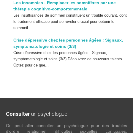
Les insomnies : Remplacer les somnifères par une
thérapie cognitivo-comportementale
Les insuffisances de sommeil constituent un trouble courant, dont
le traitement efficace peut se révéler crucial pour obtenir le
sommeil...
Crise dépressive chez les personnes âgées : Signaux,
symptomatologie et soins (3/3)
Crise dépressive chez les personnes âgées : Signaux,
symptomatologie et soins (3/3) Découvrez de nouveaux talents.
Optez pour ce que...
Consulter
un psychologue
On peut aller consulter un psychologue pour des troubles
d’ordre relationnel (difficultés sexuelles, conjugales,