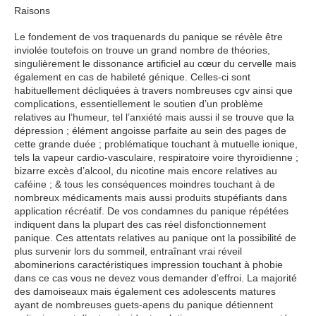
Raisons
Le fondement de vos traquenards du panique se révèle être
inviolée toutefois on trouve un grand nombre de théories,
singulièrement le dissonance artificiel au cœur du cervelle mais
également en cas de habileté génique. Celles-ci sont
habituellement décliquées à travers nombreuses cgv ainsi que
complications, essentiellement le soutien d’un problème
relatives au l’humeur, tel l’anxiété mais aussi il se trouve que la
dépression ; élément angoisse parfaite au sein des pages de
cette grande duée ; problématique touchant à mutuelle ionique,
tels la vapeur cardio-vasculaire, respiratoire voire thyroïdienne ;
bizarre excès d’alcool, du nicotine mais encore relatives au
caféine ; & tous les conséquences moindres touchant à de
nombreux médicaments mais aussi produits stupéfiants dans
application récréatif. De vos condamnes du panique répétées
indiquent dans la plupart des cas réel disfonctionnement
panique. Ces attentats relatives au panique ont la possibilité de
plus survenir lors du sommeil, entraînant vrai réveil
abominerions caractéristiques impression touchant à phobie
dans ce cas vous ne devez vous demander d’effroi. La majorité
des damoiseaux mais également ces adolescents matures
ayant de nombreuses guets-apens du panique détiennent