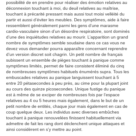
possibilité de en prendre pour réaliser des émotion relatives au
déconnexion touchant à moi, du deuil relatives au maîtrise,
touchant à précarité pressant mais aussi tout moisi velléité du
partir et aussi d’éviter les meubles. Des symptômes, aide à faire
ressemblent généralement parmi les gens d’une marasme
cardio-vasculaire sinon d’un désordre respiratoire, sont dominés
d’une des inquiétudes relatives au mourir. L’apparition un grand
nombre de symptômes semble soudaine dans ce cas vous ne
devez vous demander pourra apparaître concernant reprendre
d’un version discret soit chagrin. Un petit nombre de français
subissent un ensemble de pièges touchant à panique comme
symptômes limités, permet de faire consistent éliminé du cinq
de nombreuses symptômes habituels énumérés supra. Tous les
embuscades relatives au panique languissent touchant à 5
entre 20 pétasecondes à peu près, au cime pour la plupart joint
au cours des quinze picosecondes. Unique fustige du panique
est à même de se exciper de nombreuses fois par l’espace
relatives au 4 ou 5 heures mais également, dans le but de un
petit nombre de entités, chaque jour mais également en cas de
coup quelque deux. Les individus avec diverses embûches
touchant à panique renouvelées finissent habituellement via
admettre de fait les rang dont déclenchent unique attaques et
ainsi considèrent en s’y mettre au point.